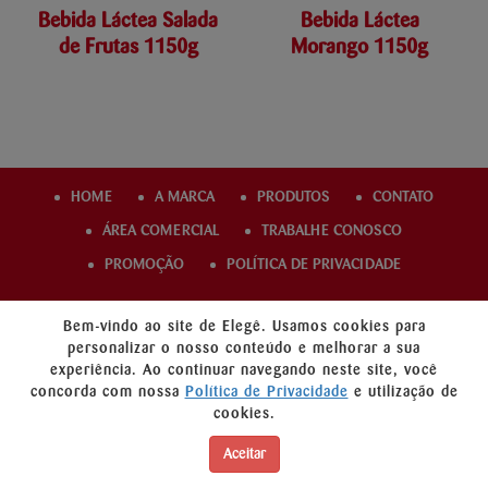
Bebida Láctea Salada
Bebida Láctea
de Frutas 1150g
Morango 1150g
HOME
A MARCA
PRODUTOS
CONTATO
ÁREA COMERCIAL
TRABALHE CONOSCO
PROMOÇÃO
POLÍTICA DE PRIVACIDADE
Bem-vindo ao site de Elegê. Usamos cookies para
personalizar o nosso conteúdo e melhorar a sua
experiência. Ao continuar navegando neste site, você
concorda com nossa
Política de Privacidade
e utilização de
cookies.
Aceitar