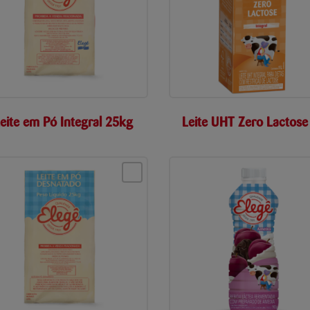
eite em Pó Integral 25kg
Leite UHT Zero Lactose