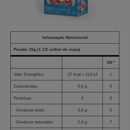
Informação Nutricional
Porção 15g (1 1/2 colher de sopa)
VD *
Valor Energético
27 kcal = 113 kJ
1
Carboidratos
0,6 g
0
Proteínas
0
0
Gorduras totais
2,6 g
5
Gorduras saturadas
1,6 g
7