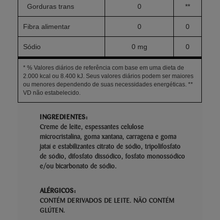
Gorduras trans
0
**
Fibra alimentar
0
0
Sódio
0 mg
0
* % Valores diários de referência com base em uma dieta de
2.000 kcal ou 8.400 kJ. Seus valores diários podem ser maiores
ou menores dependendo de suas necessidades energéticas. **
VD não estabelecido.
INGREDIENTES:
Creme de leite, espessantes celulose
microcristalina, goma xantana, carragena e goma
jataí e estabilizantes citrato de sódio, tripolifosfato
de sódio, difosfato dissódico, fosfato monossódico
e/ou bicarbonato de sódio.
ALÉRGICOS:
CONTÉM DERIVADOS DE LEITE. NÃO CONTÉM
GLÚTEN.