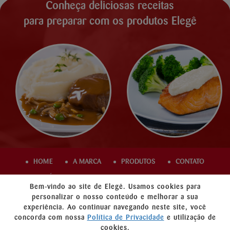
Conheça deliciosas receitas
para preparar com os produtos Elegê
HOME
A MARCA
PRODUTOS
CONTATO
ÁREA COMERCIAL
TRABALHE CONOSCO
Bem-vindo ao site de Elegê. Usamos cookies para
PROMOÇÃO
POLÍTICA DE PRIVACIDADE
personalizar o nosso conteúdo e melhorar a sua
experiência. Ao continuar navegando neste site, você
concorda com nossa
Política de Privacidade
e utilização de
cookies.