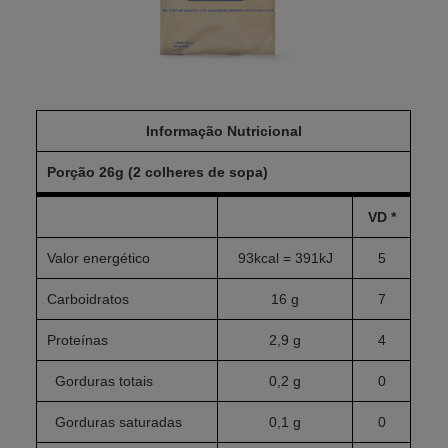
Informação Nutricional
Porção 26g (2 colheres de sopa)
VD *
Valor energético
93kcal = 391kJ
5
Carboidratos
16 g
7
Proteínas
2,9 g
4
Gorduras totais
0,2 g
0
Gorduras saturadas
0,1 g
0