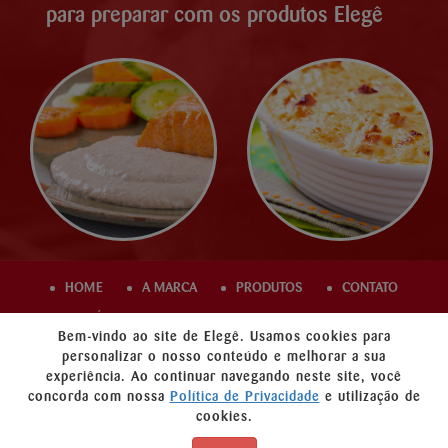
para preparar com os produtos Elegê
HOME
A MARCA
PRODUTOS
CONTATO
ÁREA COMERCIAL
TRABALHE CONOSCO
Bem-vindo ao site de Elegê. Usamos cookies para
PROMOÇÃO
POLÍTICA DE PRIVACIDADE
personalizar o nosso conteúdo e melhorar a sua
experiência. Ao continuar navegando neste site, você
concorda com nossa
Política de Privacidade
e utilização de
cookies.