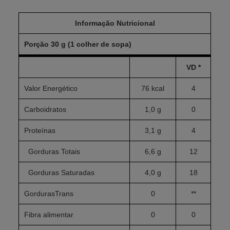
Informação Nutricional
Porção 30 g (1 colher de sopa)
VD *
Valor Energético
76 kcal
4
Carboidratos
1,0 g
0
Proteínas
3,1 g
4
Gorduras Totais
6,6 g
12
Gorduras Saturadas
4,0 g
18
GordurasTrans
0
**
Fibra alimentar
0
0