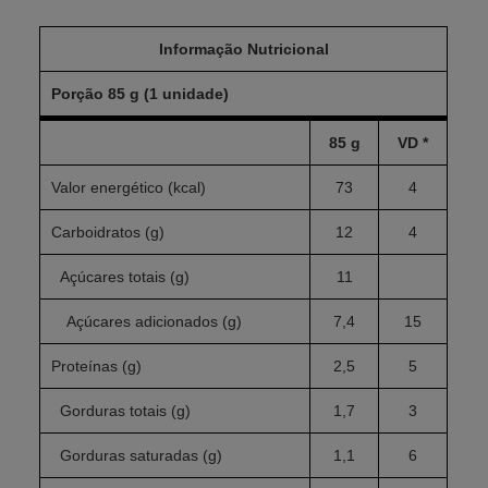
Informação Nutricional
Porção 85 g (1 unidade)
85 g
VD *
Valor energético (kcal)
73
4
Carboidratos (g)
12
4
Açúcares totais (g)
11
Açúcares adicionados (g)
7,4
15
Proteínas (g)
2,5
5
Gorduras totais (g)
1,7
3
Gorduras saturadas (g)
1,1
6