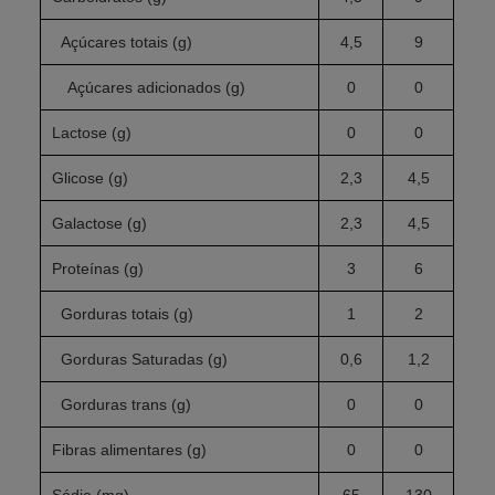
Açúcares totais (g)
4,5
9
Açúcares adicionados (g)
0
0
Lactose (g)
0
0
Glicose (g)
2,3
4,5
Galactose (g)
2,3
4,5
Proteínas (g)
3
6
Gorduras totais (g)
1
2
Gorduras Saturadas (g)
0,6
1,2
Gorduras trans (g)
0
0
Fibras alimentares (g)
0
0