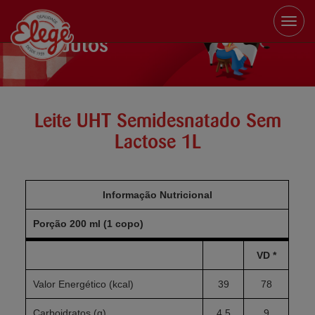
Toggle
naviga
Produtos
Leite UHT Semidesnatado Sem
Lactose 1L
Informação Nutricional
Porção 200 ml (1 copo)
VD *
Valor Energético (kcal)
39
78
Carboidratos (g)
4,5
9