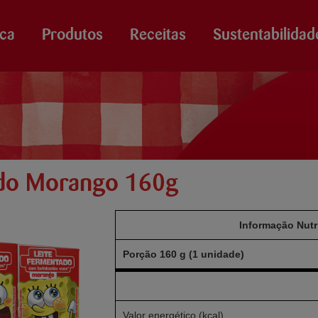
ca
Produtos
Receitas
Sustentabilidad
ado Morango 160g
Informação Nutr
Porção 160 g (1 unidade)
Valor energético (kcal)