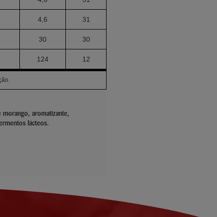
4,6
31
30
30
124
12
ção.
de morango, aromatizante,
fermentos lácteos.