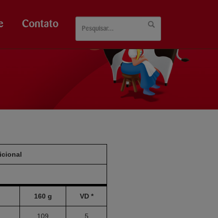
e
Contato
icional
160 g
VD *
109
5