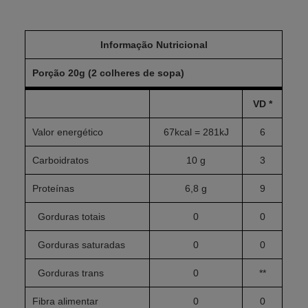
Informação Nutricional
Porção 20g (2 colheres de sopa)
VD *
Valor energético
67kcal = 281kJ
6
Carboidratos
10 g
3
Proteínas
6,8 g
9
Gorduras totais
0
0
Gorduras saturadas
0
0
Gorduras trans
0
**
Fibra alimentar
0
0