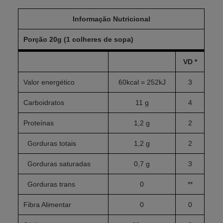
Informação Nutricional
Porção 20g (1 colheres de sopa)
VD *
Valor energético
60kcal = 252kJ
3
Carboidratos
11 g
4
Proteínas
1,2 g
2
Gorduras totais
1,2 g
2
Gorduras saturadas
0,7 g
3
Gorduras trans
0
**
Fibra Alimentar
0
0