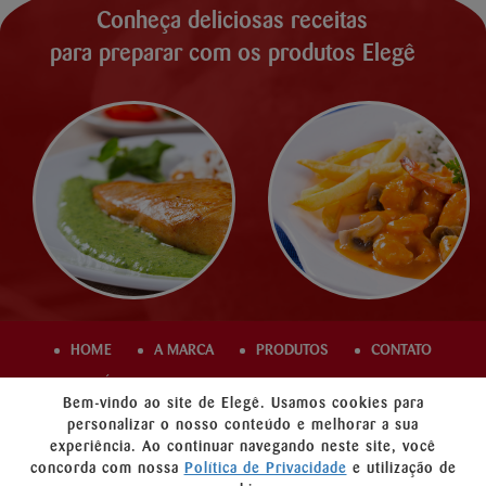
Conheça deliciosas receitas
para preparar com os produtos Elegê
HOME
A MARCA
PRODUTOS
CONTATO
ÁREA COMERCIAL
TRABALHE CONOSCO
Bem-vindo ao site de Elegê. Usamos cookies para
PROMOÇÃO
POLÍTICA DE PRIVACIDADE
personalizar o nosso conteúdo e melhorar a sua
experiência. Ao continuar navegando neste site, você
concorda com nossa
Política de Privacidade
e utilização de