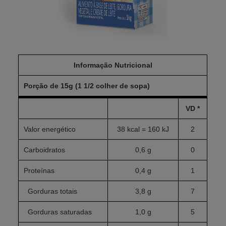
Informação Nutricional
Porção de 15g (1 1/2 colher de sopa)
VD *
Valor energético
38 kcal = 160 kJ
2
Carboidratos
0,6 g
0
Proteínas
0,4 g
1
Gorduras totais
3,8 g
7
Gorduras saturadas
1,0 g
5