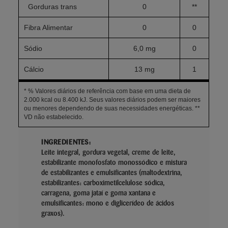
Gorduras trans
0
**
Fibra Alimentar
0
0
Sódio
6,0 mg
0
Cálcio
13 mg
1
* % Valores diários de referência com base em uma dieta de
2.000 kcal ou 8.400 kJ. Seus valores diários podem ser maiores
ou menores dependendo de suas necessidades energéticas. **
VD não estabelecido.
INGREDIENTES:
Leite integral, gordura vegetal, creme de leite,
estabilizante monofosfato monossódico e mistura
de estabilizantes e emulsificantes (maltodextrina,
estabilizantes: carboximetilcelulose sódica,
carragena, goma jataí e goma xantana e
emulsificantes: mono e diglicerídeo de ácidos
graxos).