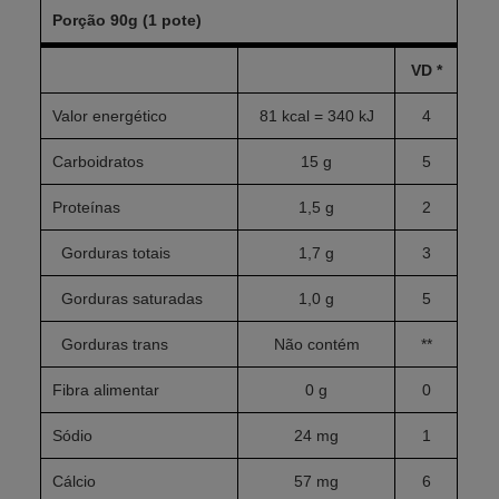
Porção 90g (1 pote)
VD *
Valor energético
81 kcal = 340 kJ
4
Carboidratos
15 g
5
Proteínas
1,5 g
2
Gorduras totais
1,7 g
3
Gorduras saturadas
1,0 g
5
Gorduras trans
Não contém
**
Fibra alimentar
0 g
0
Sódio
24 mg
1
Cálcio
57 mg
6