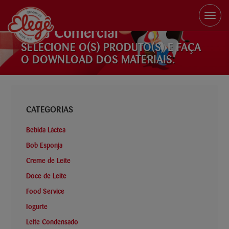
Toggle
naviga
Área Comercial
SELECIONE O(S) PRODUTO(S) E FAÇA
O DOWNLOAD DOS MATERIAIS.
CATEGORIAS
Bebida Láctea
Bob Esponja
Creme de Leite
Doce de Leite
Food Service
Iogurte
Leite Condensado