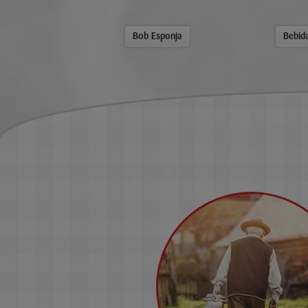
te UHT
Bob Esponja
Bebida