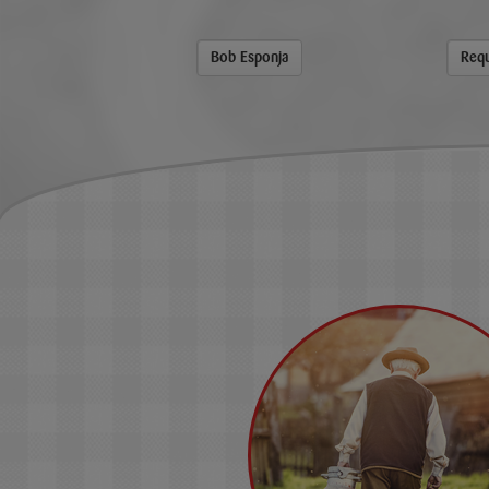
olho
Bob Esponja
Requ