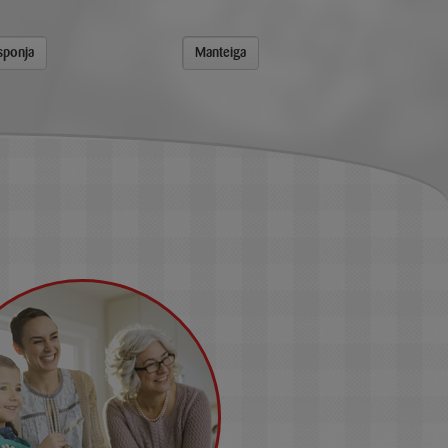
sponja
Manteiga
Patrulha