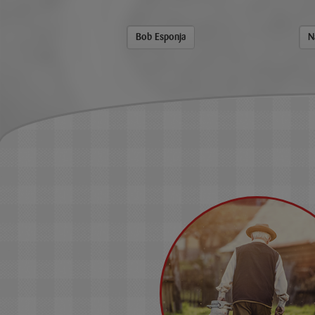
te UHT
Bob Esponja
N