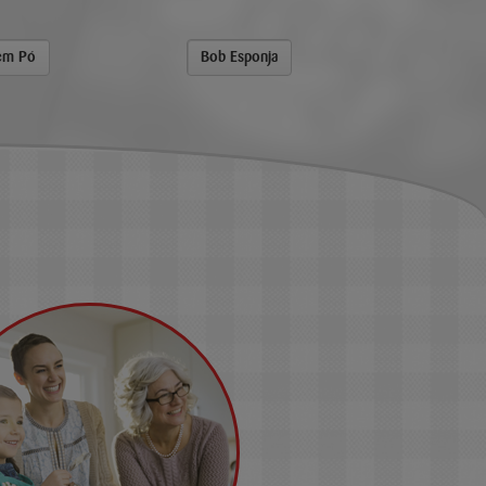
 em Pó
Bob Esponja
Aromat