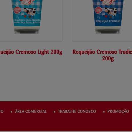
ueijão Cremoso Light 200g
Requeijão Cremoso Tradic
200g
TO
ÁREA COMERCIAL
TRABALHE CONOSCO
PROMOÇÃO