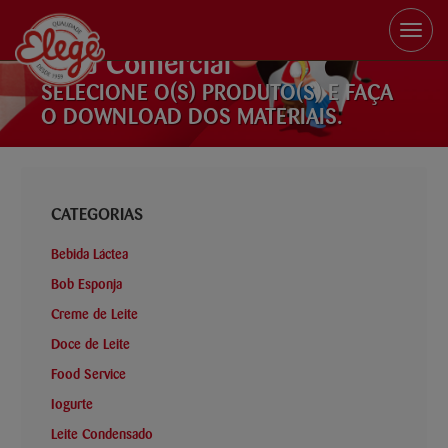
Toggle
naviga
Área Comercial
SELECIONE O(S) PRODUTO(S) E FAÇA
O DOWNLOAD DOS MATERIAIS.
CATEGORIAS
Bebida Láctea
Bob Esponja
Creme de Leite
Doce de Leite
Food Service
Iogurte
Leite Condensado