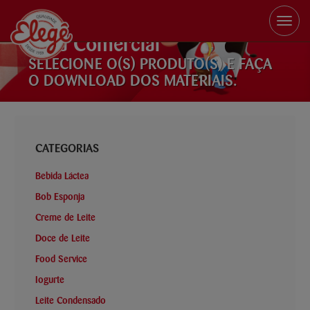
Toggle
naviga
Área Comercial
SELECIONE O(S) PRODUTO(S) E FAÇA
O DOWNLOAD DOS MATERIAIS.
CATEGORIAS
Bebida Láctea
Bob Esponja
Creme de Leite
Doce de Leite
Food Service
Iogurte
Leite Condensado